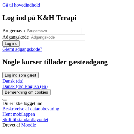
Gå til hovedindhold
Log ind på K&H Terapi
Brugernavn
Adgangskode
Log ind
Glemt adgangskode?
Nogle kurser tillader gæsteadgang
Log ind som gæst
Dansk ‎(da)‎
Dansk ‎(da)‎
English ‎(en)‎
Bemærkning om cookies
Du er ikke logget ind
Beskrivelse af dataopbevaring
Hent mobilappen
Skift til standardlayoutet
Drevet af
Moodle